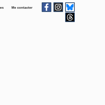
es
Me contacter