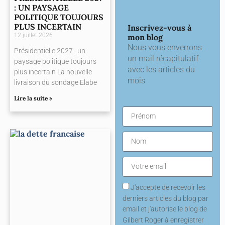
: UN PAYSAGE
POLITIQUE TOUJOURS
PLUS INCERTAIN
Inscrivez-vous à
12 juillet 2026
mon blog
Nous vous enverrons
Présidentielle 2027 : un
un mail récapitulatif
paysage politique toujours
avec les articles du
plus incertain La nouvelle
mois
livraison du sondage Elabe
Lire la suite »
J'accepte de recevoir les
derniers articles du blog par
email et j'autorise le blog de
Gilbert Roger à enregistrer