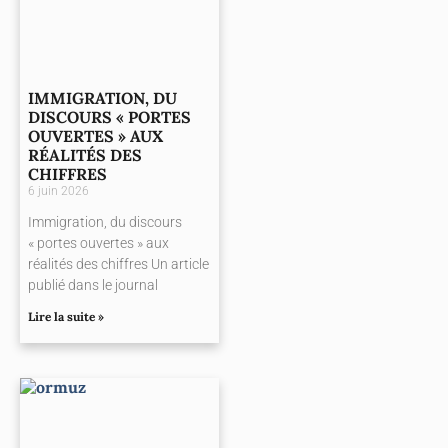
IMMIGRATION, DU
DISCOURS « PORTES
OUVERTES » AUX
RÉALITÉS DES
CHIFFRES
6 juin 2026
Immigration, du discours
« portes ouvertes » aux
réalités des chiffres Un article
publié dans le journal
Lire la suite »