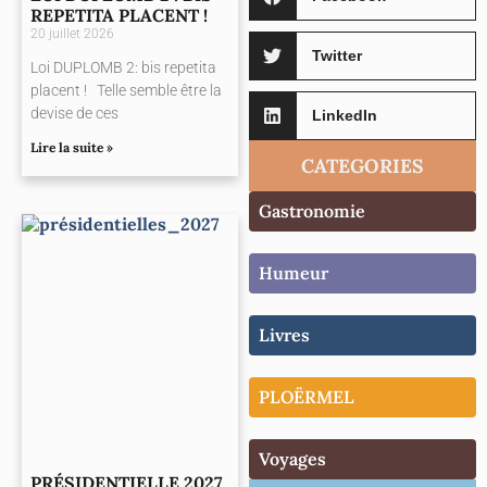
REPETITA PLACENT !
20 juillet 2026
Twitter
Loi DUPLOMB 2: bis repetita
placent ! Telle semble être la
devise de ces
LinkedIn
Lire la suite »
CATEGORIES
Gastronomie
Humeur
Livres
PLOËRMEL
Voyages
PRÉSIDENTIELLE 2027