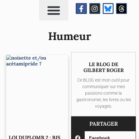
Qui suis-je?
Me contacter
Humeur
LE BLOG DE
GILBERT ROGER
Ce BLOG est mon outil pour
communiquer sur mes
passions comme la
gastronomie, les livres ou les
voyages.
PARTAGER
LOI DUPLOMB 2 : BIS
Facebook