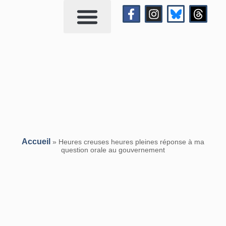
Qui suis-je?
Me contacter
Accueil
»
Heures creuses heures pleines réponse à ma
question orale au gouvernement