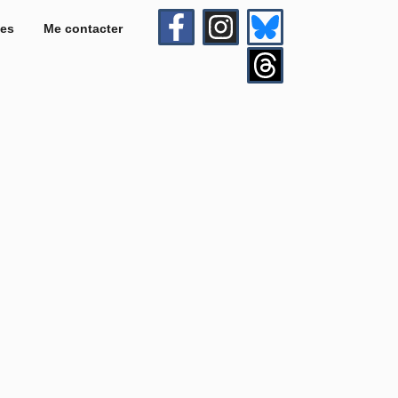
es
Me contacter