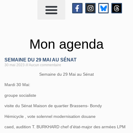
Qui suis-je?
Me contacter
Mon agenda
SEMAINE DU 29 MAI AU SÉNAT
30 mai 2023
Aucun commentaire
Semaine du 29 Mai au Sénat
Mardi 30 Mai:
groupe socialiste
visite du Sénat Maison de quartier Brassens- Bondy
Hémicycle , vote solennel modernisation douane
caed, audition T. BURKHARD chef d’état-major des armées LPM