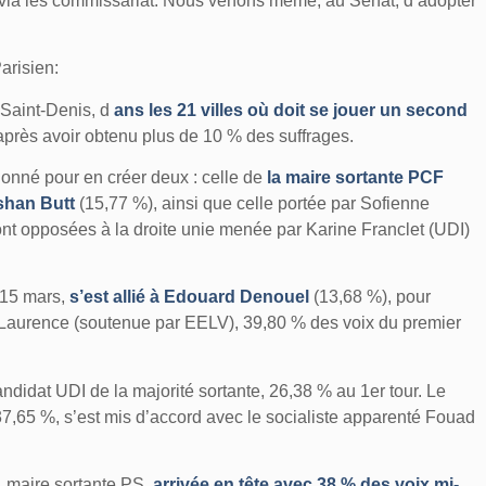
r via les commissariat. Nous venons même, au Sénat, d’adopter
Parisien:
-Saint-Denis, d
ans les 21 villes où doit se jouer un second
 après avoir obtenu plus de 10 % des suffrages.
sionné pour en créer deux : celle de
la maire sortante PCF
ishan Butt
(15,77 %), ainsi que celle portée par Sofienne
nt opposées à la droite unie menée par Karine Franclet (UDI)
e 15 mars,
s’est allié à Edouard Denouel
(13,68 %), pour
re Laurence (soutenue par EELV), 39,80 % des voix du premier
andidat UDI de la majorité sortante, 26,38 % au 1er tour. Le
37,65 %, s’est mis d’accord avec le socialiste apparenté Fouad
, maire sortante PS,
arrivée en tête avec 38 % des voix mi-