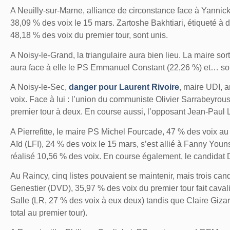
A Neuilly-sur-Marne
, alliance de circonstance face à Yannick
38,09 % des voix le 15 mars. Zartoshe Bakhtiari, étiqueté à d
48,18 % des voix du premier tour, sont unis.
A Noisy-le-Grand,
la triangulaire aura bien lieu. La maire sor
aura face à elle le PS Emmanuel Constant (22,26 %) et… so
A Noisy-le-Sec,
danger pour Laurent Rivoire
, maire UDI, 
voix. Face à lui : l’union du communiste Olivier Sarrabeyro
premier tour à deux. En course aussi, l’opposant Jean-Paul 
A Pierrefitte
, le maire PS Michel Fourcade, 47 % des voix au 1
Aïd (LFI), 24 % des voix le 15 mars, s’est allié à Fanny Youn
réalisé 10,56 % des voix. En course également, le candida
Au Raincy,
cinq listes pouvaient se maintenir, mais trois can
Genestier (DVD), 35,97 % des voix du premier tour fait cavalie
Salle (LR, 27 % des voix à eux deux) tandis que Claire Gizar
total au premier tour).