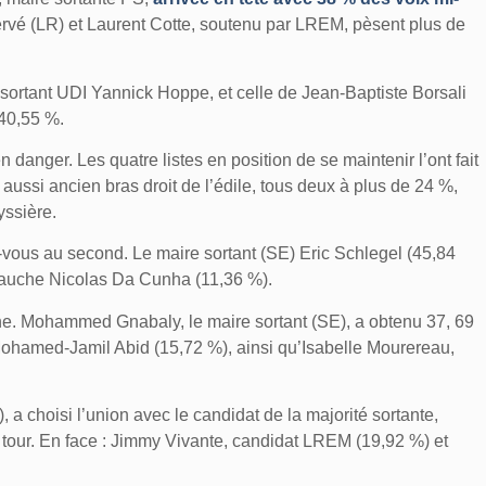
Hervé (LR) et Laurent Cotte, soutenu par LREM, pèsent plus de
re sortant UDI Yannick Hoppe, et celle de Jean-Baptiste Borsali
 40,55 %.
danger. Les quatre listes en position de se maintenir l’ont fait
 aussi ancien bras droit de l’édile, tous deux à plus de 24 %,
yssière.
z-vous au second. Le maire sortant (SE) Eric Schlegel (45,84
 gauche Nicolas Da Cunha (11,36 %).
he. Mohammed Gnabaly, le maire sortant (SE), a obtenu 37, 69
Mohamed-Jamil Abid (15,72 %), ainsi qu’Isabelle Mourereau,
 a choisi l’union avec le candidat de la majorité sortante,
tour. En face : Jimmy Vivante, candidat LREM (19,92 %) et