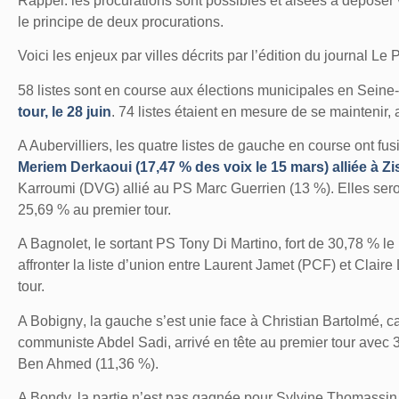
Rappel: les procurations sont possibles et aisées à dépose
le principe de deux procurations.
Voici les enjeux par villes décrits par l’édition du journal Le 
58 listes sont en course aux élections municipales en Seine
tour, le 28 juin
. 74 listes étaient en mesure de se maintenir,
A Aubervilliers
, les quatre listes de gauche en course ont fu
Meriem Derkaoui (17,47 % des voix le 15 mars) alliée à Z
Karroumi (DVG) allié au PS Marc Guerrien (13 %). Elles sero
25,69 % au premier tour.
A Bagnolet,
le sortant PS Tony Di Martino, fort de 30,78 % l
affronter la liste d’union entre Laurent Jamet (PCF) et Clai
tour.
A Bobigny
, la gauche s’est unie face à Christian Bartolmé, c
communiste Abdel Sadi, arrivé en tête au premier tour avec 
Ben Ahmed (11,36 %).
A Bondy,
la partie n’est pas gagnée pour Sylvine Thomassin