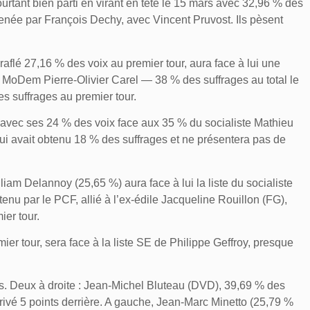
rtant bien parti en virant en tête le 15 mars avec 32,96 % des
menée par François Dechy, avec Vincent Pruvost. Ils pèsent
aflé 27,16 % des voix au premier tour, aura face à lui une
 MoDem Pierre-Olivier Carel — 38 % des suffrages au total le
es suffrages au premier tour.
é avec ses 24 % des voix face aux 35 % du socialiste Mathieu
qui avait obtenu 18 % des suffrages et ne présentera pas de
liam Delannoy (25,65 %) aura face à lui la liste du socialiste
nu par le PCF, allié à l’ex-édile Jacqueline Rouillon (FG),
er tour.
r tour, sera face à la liste SE de Philippe Geffroy, presque
ces. Deux à droite : Jean-Michel Bluteau (DVD), 39,69 % des
rrivé 5 points derrière. A gauche, Jean-Marc Minetto (25,79 %