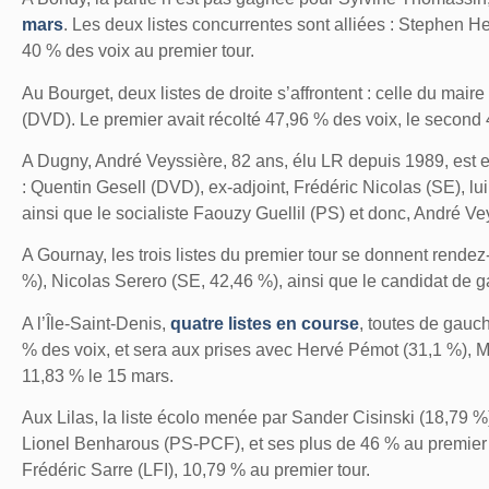
mars
. Les deux listes concurrentes sont alliées : Stephen 
40 % des voix au premier tour.
Au Bourget,
deux listes de droite s’affrontent : celle du mai
(DVD). Le premier avait récolté 47,96 % des voix, le second
A Dugny,
André Veyssière, 82 ans, élu LR depuis 1989, est en 
: Quentin Gesell (DVD), ex-adjoint, Frédéric Nicolas (SE), lui
ainsi que le socialiste Faouzy Guellil (PS) et donc, André Ve
A Gournay,
les trois listes du premier tour se donnent rende
%), Nicolas Serero (SE, 42,46 %), ainsi que le candidat de
A l’Île-Saint-Denis,
quatre listes en course
, toutes de gauc
% des voix, et sera aux prises avec Hervé Pémot (31,1 %), 
11,83 % le 15 mars.
Aux Lilas,
la liste écolo menée par Sander Cisinski (18,79 %),
Lionel Benharous (PS-PCF), et ses plus de 46 % au premier 
Frédéric Sarre (LFI), 10,79 % au premier tour.