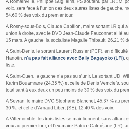
A Romainville
, Philippe Guglielmi, PS soutenu par LREM, pou
voix, sera face à l’union des deux autres listes de gauche, 
54,60 % des voix du premier tour.
A Rosny-sous-Bois,
Claude Capillon, maire sortant LR qui a r
union à droite, avec le DVD Jean-Claude Fauconnet allié au
15 mars. A gauche, la socialiste Magalie Thibault, 26,21 % d
A Saint-Denis,
le sortant Laurent Russier (PCF), en difficult
Hanotin,
n’a pas fait alliance avec Bally Bagayoko (LFI)
, 
liste.
A Saint-Ouen,
la gauche n’a pas su s’unir. Le sortant UDI Wil
Karim Bouamrane (24,35 %) et celle de Denis Vemclefs, soute
totalisant à eux deux un peu moins de 30 % des voix du premi
A Sevran,
le maire DVG Stéphane Blanchet, 45,37 % au premie
30 %, et celle d’Arnaud Libert (SE), 12,40 % des voix.
A Villemomble,
les trois listes se maintiennent, sans allian
voix au premier tour, et l’ex-maire Patrice Calméjane (LR), a