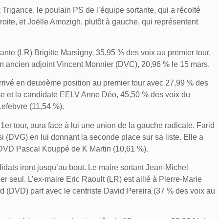
 Trigance, le poulain PS de l’équipe sortante, qui a récolté
roite, et Joëlle Amozigh, plutôt à gauche, qui représentent
tante (LR) Brigitte Marsigny, 35,95 % des voix au premier tour,
n ancien adjoint Vincent Monnier (DVC), 20,96 % le 15 mars.
arrivé en deuxième position au premier tour avec 27,99 % des
use et la candidate EELV Anne Déo, 45,50 % des voix du
Lefebvre (11,54 %).
er tour, aura face à lui une union de la gauche radicale. Farid
si (DVG) en lui donnant la seconde place sur sa liste. Elle a
t DVD Pascal Kouppé de K Martin (10,61 %).
didats iront jusqu’au bout. Le maire sortant Jean-Michel
r seul. L’ex-maire Eric Raoult (LR) est allié à Pierre-Marie
d (DVD) part avec le centriste David Pereira (37 % des voix au