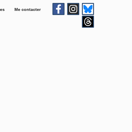
es
Me contacter