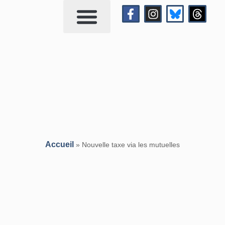
Qui suis-je?
Me contacter
Accueil
»
Nouvelle taxe via les mutuelles