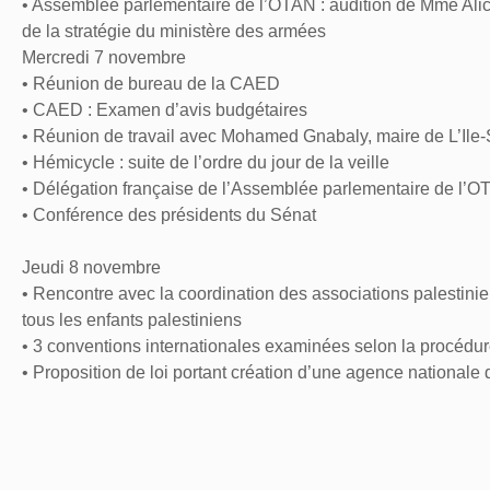
• Assemblée parlementaire de l’OTAN : audition de Mme Alice 
de la stratégie du ministère des armées
Mercredi 7 novembre
• Réunion de bureau de la CAED
• CAED : Examen d’avis budgétaires
• Réunion de travail avec Mohamed Gnabaly, maire de L’Ile-
• Hémicycle : suite de l’ordre du jour de la veille
• Délégation française de l’Assemblée parlementaire de l’O
• Conférence des présidents du Sénat
Jeudi 8 novembre
• Rencontre avec la coordination des associations palestini
tous les enfants palestiniens
• 3 conventions internationales examinées selon la procédur
• Proposition de loi portant création d’une agence nationale d
relative à la nomination du directeur général de l’agence nati
• Questions d’actualité au Gouvernement
Partager cet article :