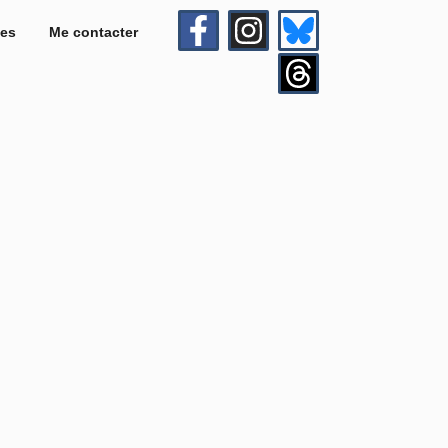
es
Me contacter