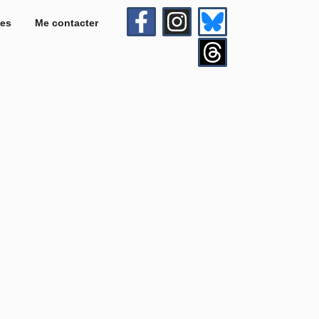
es
Me contacter