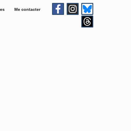
es
Me contacter