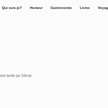
Qui suis-je?
Humeur
Gastronomie
Livres
Voyag
 gros texte au Sénat