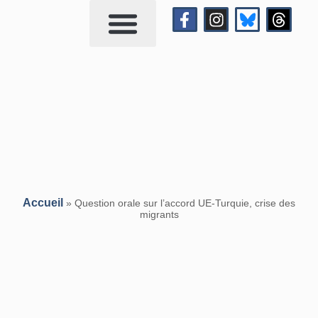
Qui suis-je?
Me contacter
Accueil
»
Question orale sur l’accord UE-Turquie, crise des
migrants