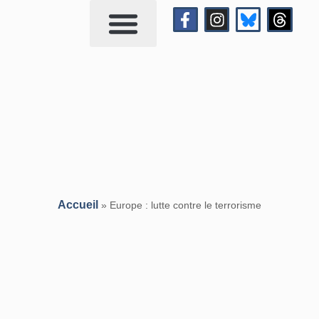
Qui suis-je?
Me contacter
Accueil
»
Europe : lutte contre le terrorisme