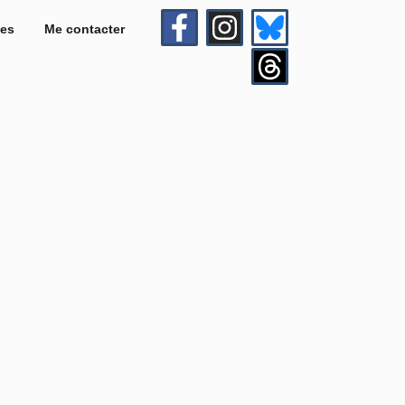
es
Me contacter