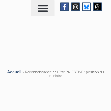
Qui suis-je?
Me contacter
Accueil
»
Reconnaissance de l’Etat PALESTINE : position du
ministre