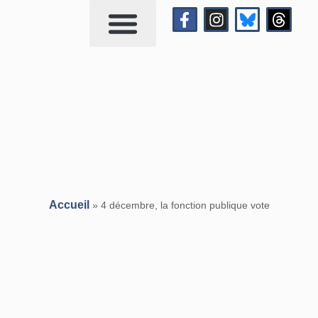
Qui suis-je?
Me contacter
Accueil
»
4 décembre, la fonction publique vote