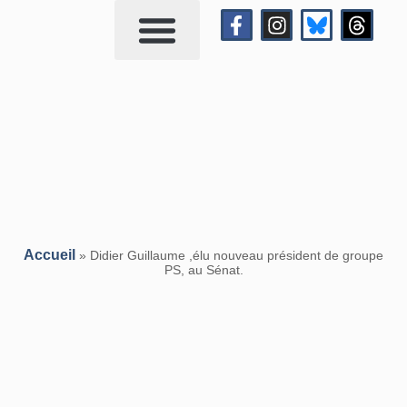
Qui suis-je?
Me contacter
Accueil
»
Didier Guillaume ,élu nouveau président de groupe
PS, au Sénat.