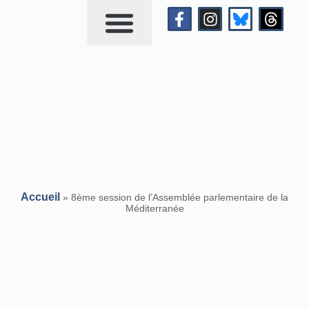
Qui suis-je?
Me contacter
Accueil
»
8ème session de l’Assemblée parlementaire de la
Méditerranée