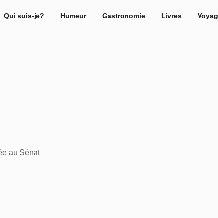
Qui suis-je?
Humeur
Gastronomie
Livres
Voyag
tée au Sénat