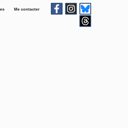
es
Me contacter