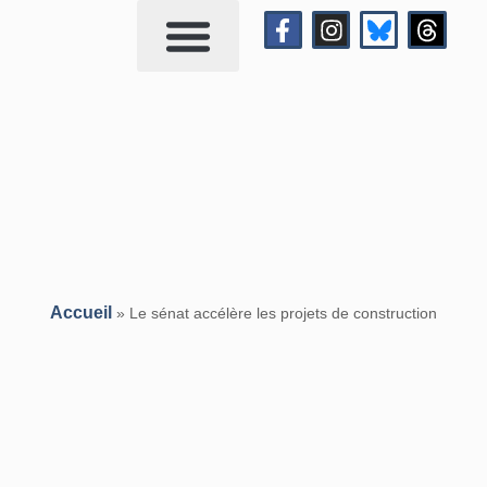
Qui suis-je?
Me contacter
Accueil
»
Le sénat accélère les projets de construction