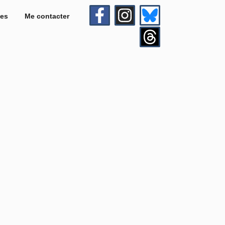
es
Me contacter