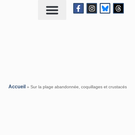
Qui suis-je?
Me contacter
Accueil
»
Sur la plage abandonnée, coquillages et crustacés