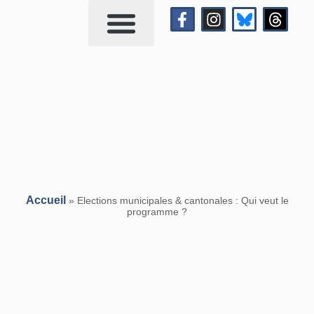
Qui suis-je?
Me contacter
Accueil
»
Elections municipales & cantonales : Qui veut le
programme ?