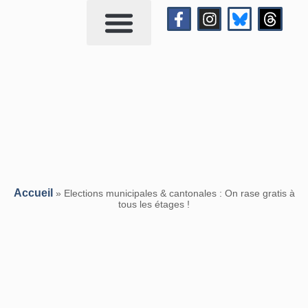
Qui suis-je?
Me contacter
Accueil
»
Elections municipales & cantonales : On rase gratis à
tous les étages !