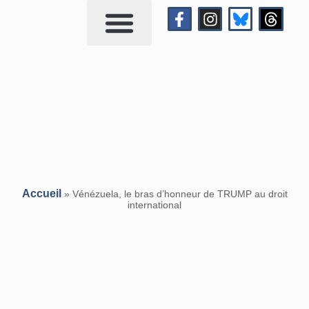
Qui suis-je?
Me contacter
Accueil
»
Vénézuela, le bras d’honneur de TRUMP au droit
international