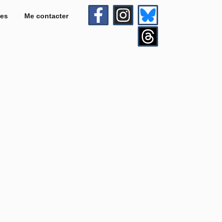
es
Me contacter