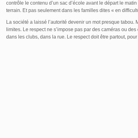
contrôle le contenu d’un sac d’école avant le départ le mati
terrain. Et pas seulement dans les familles dites « en difficul
La société a laissé l’autorité devenir un mot presque tabou. 
limites. Le respect ne s’impose pas par des caméras ou des dé
dans les clubs, dans la rue.
Le respect doit être partout, pour
LE NUMÉRIQUE, CET AC
IG
Autre angle mort des débats : les réseaux sociaux. Lieu de b
d’exposition permanente à l’hostilité. Les géants du numériq
regarde ailleurs.
Il est urgent que le gouvernement impose des contraintes clair
parents reprennent le contrôle des usages numériques de le