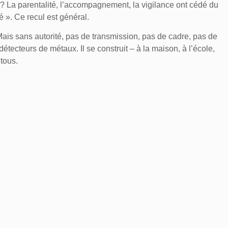
n ? La parentalité, l’accompagnement, la vigilance ont cédé du
té ». Ce recul est général.
Mais sans autorité, pas de transmission, pas de cadre, pas de
tecteurs de métaux. Il se construit – à la maison, à l’école,
 tous.
CÉLÉRATEUR DE DÉRIVES
NORÉ
analisation de la violence, de normalisation du harcèlement,
ue continuent d’imposer leurs règles, pendant que l’État
es, fermes, applicables. Il est tout aussi urgent que les
urs enfants
. Laisser un adolescent errer sans limites sur les