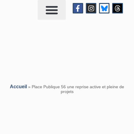
Qui suis-je?
Me contacter
Accueil
»
Place Publique 56 une reprise active et pleine de
projets