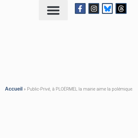
Qui suis-je?
Me contacter
Accueil
»
Public-Privé, à PLOËRMEL la mairie aime la polémique.