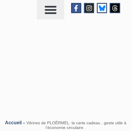
Qui suis-je?
Me contacter
Accueil
»
Vitrines de PLOËRMEL: la carte cadeau , geste utile à
l’économie circulaire .