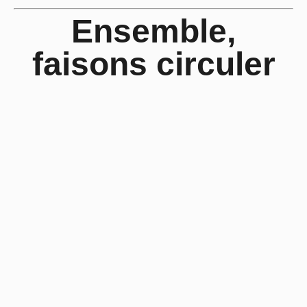
Ensemble,
faisons circuler
l’économie au
cœur de
Ploërmel.
contact:
Vanessa – ASV agence marketing
Coordinatrice pour Les Vitrines de Ploërmel
06 28 30 95 61
www.vitrines-de-ploermel.com