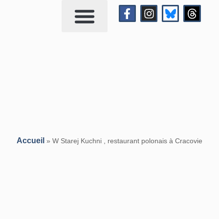
Qui suis-je?
Me contacter
Accueil
»
W Starej Kuchni , restaurant polonais à Cracovie