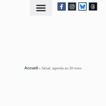
Qui suis-je?
Me contacter
Accueil
»
Sénat: agenda au 20 mars