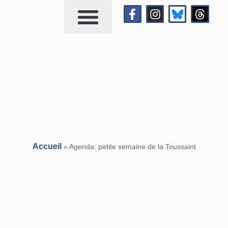
Qui suis-je?
Me contacter
Accueil
»
Agenda: petite semaine de la Toussaint