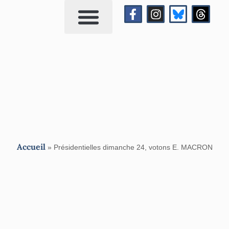
Qui suis-je?
Me contacter
Accueil
»
Présidentielles dimanche 24, votons E. MACRON