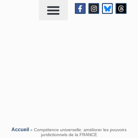
Qui suis-je?
Me contacter
Accueil
»
Compétence universelle: améliorer les pouvoirs
juridictionnels de la FRANCE