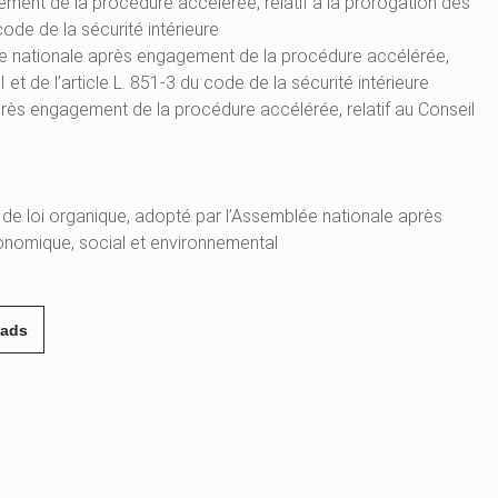
ement de la procédure accélérée, relatif à la prorogation des
u code de la sécurité intérieure
blée nationale après engagement de la procédure accélérée,
II et de l’article L. 851-3 du code de la sécurité intérieure
près engagement de la procédure accélérée, relatif au Conseil
t de loi organique, adopté par l’Assemblée nationale après
onomique, social et environnemental
eads