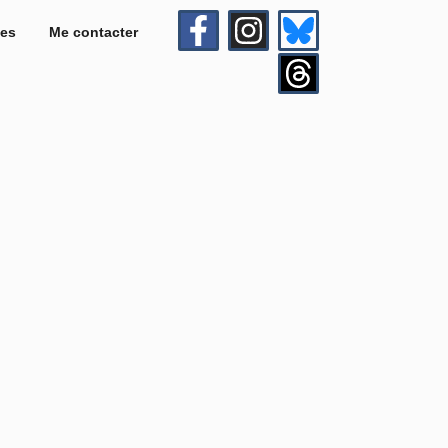
es
Me contacter