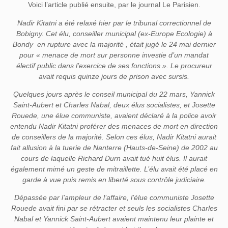
Voici l’article publié ensuite, par le journal Le Parisien.
Nadir Kitatni a été relaxé hier par le tribunal correctionnel de
Bobigny. Cet élu, conseiller municipal (ex-Europe Ecologie) à
Bondy
en rupture avec la majorité , était jugé le 24 mai dernier
pour « menace de mort sur personne investie d’un mandat
électif public dans l’exercice de ses fonctions ». Le procureur
avait requis quinze jours de prison avec sursis.
Quelques jours après le conseil municipal du 22 mars, Yannick
Saint-Aubert et Charles Nabal, deux élus socialistes, et Josette
Rouede, une élue communiste, avaient déclaré à la police avoir
entendu Nadir Kitatni proférer des menaces de mort en direction
de conseillers de la majorité. Selon ces élus, Nadir Kitatni aurait
fait allusion à la tuerie de Nanterre (Hauts-de-Seine) de 2002 au
cours de laquelle Richard Durn avait tué huit élus. Il aurait
également mimé un geste de mitraillette. L’élu avait été placé en
garde à vue puis remis en liberté sous contrôle judiciaire.
Dépassée par l’ampleur de l’affaire, l’élue communiste Josette
Rouede avait fini par se rétracter et seuls les socialistes Charles
Nabal et Yannick Saint-Aubert avaient maintenu leur plainte et