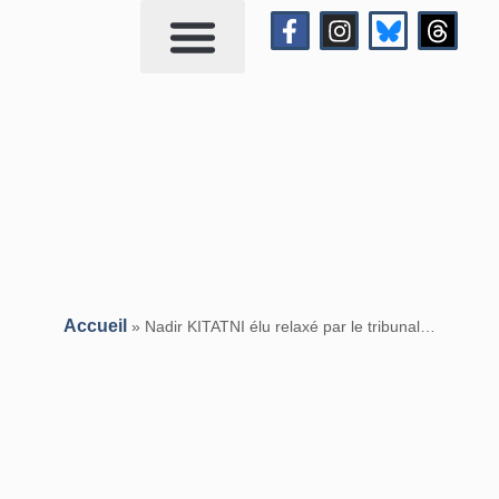
Qui suis-je?
Me contacter
Accueil
»
Nadir KITATNI élu relaxé par le tribunal…