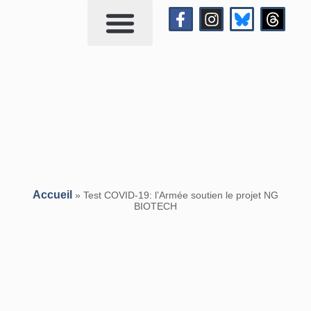
Qui suis-je?
Me contacter
Accueil
»
Test COVID-19: l’Armée soutien le projet NG
BIOTECH