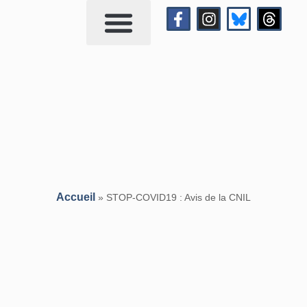
Qui suis-je?
Me contacter
Accueil
»
STOP-COVID19 : Avis de la CNIL