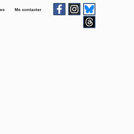
es
Me contacter