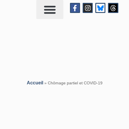
Qui suis-je?
Me contacter
Accueil
»
Chômage partiel et COVID-19