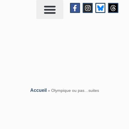
Qui suis-je?
Me contacter
Accueil
»
Olympique ou pas…suites