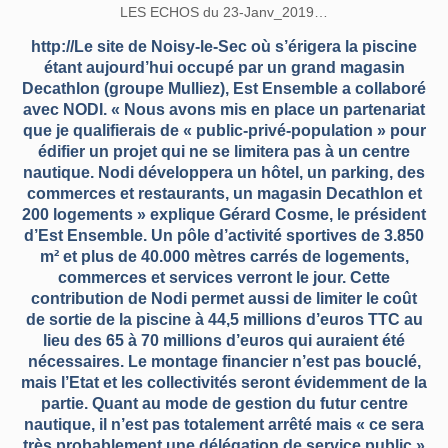
LES ECHOS du 23-Janv_2019…
http://Le site de Noisy-le-Sec où s’érigera la piscine
étant aujourd’hui occupé par un grand magasin
Decathlon (groupe Mulliez), Est Ensemble a collaboré
avec NODI. « Nous avons mis en place un partenariat
que je qualifierais de « public-privé-population » pour
édifier un projet qui ne se limitera pas à un centre
nautique. Nodi développera un hôtel, un parking, des
commerces et restaurants, un magasin Decathlon et
200 logements » explique Gérard Cosme, le président
d’Est Ensemble. Un pôle d’activité sportives de 3.850
m² et plus de 40.000 mètres carrés de logements,
commerces et services verront le jour. Cette
contribution de Nodi permet aussi de limiter le coût
de sortie de la piscine à 44,5 millions d’euros TTC au
lieu des 65 à 70 millions d’euros qui auraient été
nécessaires. Le montage financier n’est pas bouclé,
mais l’Etat et les collectivités seront évidemment de la
partie. Quant au mode de gestion du futur centre
nautique, il n’est pas totalement arrêté mais « ce sera
très probablement une délégation de service public »