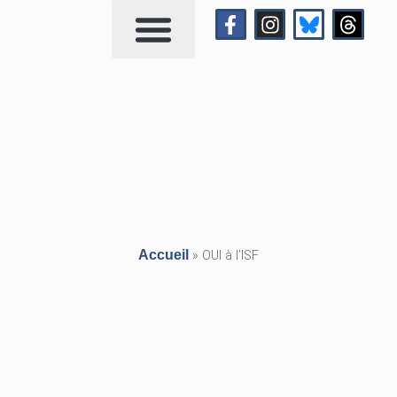
Qui suis-je?
Me contacter
Accueil
»
OUI à l’ISF