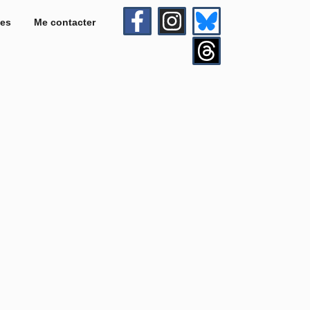
es
Me contacter