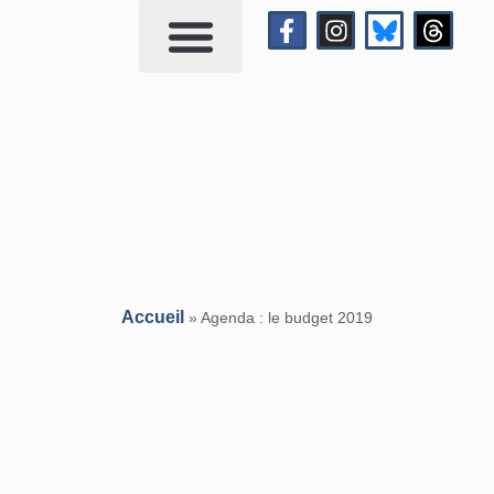
Qui suis-je?
Me contacter
Accueil
»
Agenda : le budget 2019