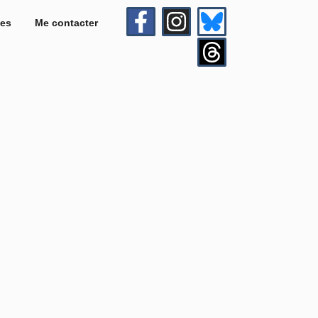
es
Me contacter