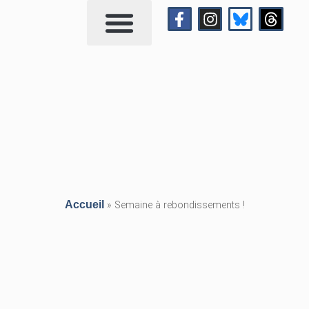
Qui suis-je?
Me contacter
Accueil
»
Semaine à rebondissements !