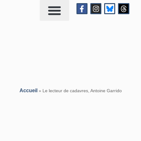
Qui suis-je?
Me contacter
Accueil
»
Le lecteur de cadavres, Antoine Garrido