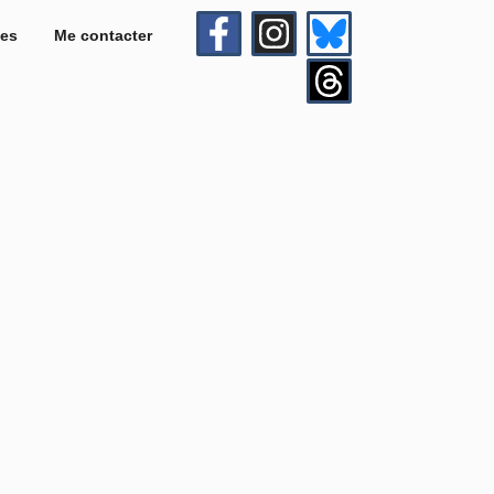
es
Me contacter