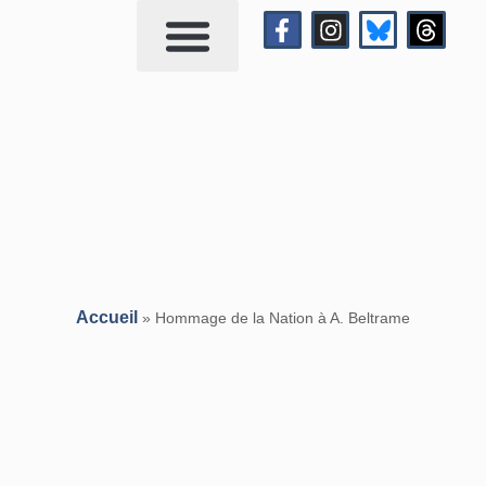
Qui suis-je?
Me contacter
Accueil
»
Hommage de la Nation à A. Beltrame