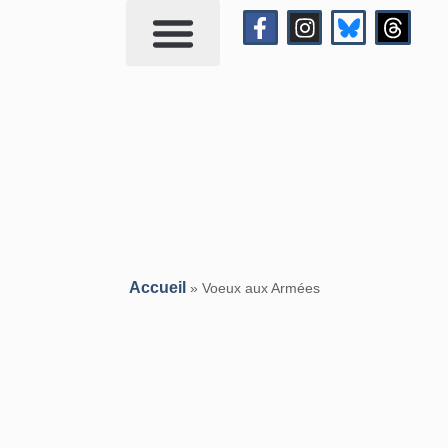
Qui suis-je?
Me contacter
Accueil
»
Voeux aux Armées